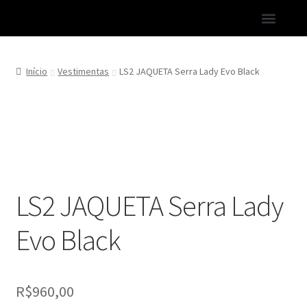
LINHA KAWASAKI
PESQUISA DE SATISFAÇÃO
LINHA SEMI-NOVOS
Início
Vestimentas
LS2 JAQUETA Serra Lady Evo Black
LS2 JAQUETA Serra Lady
Evo Black
R$
960,00