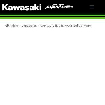
LINHA KAWASAKI
PESQUISA DE SATISFAÇÃO
LINHA SEMI-NOVOS
Início
Capacetes
CAPACETE HJC IS-MAX II Solido Preto