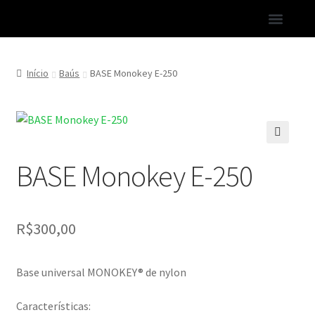
LINHA KAWASAKI
PESQUISA DE SATISFAÇÃO
LINHA SEMI-NOVOS
Início
Baús
BASE Monokey E-250
🔍
BASE Monokey E-250
R$
300,00
Base universal MONOKEY® de nylon
Características: