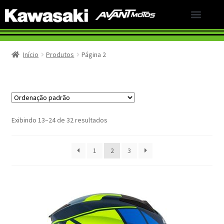
LINHA KAWASAKI
PESQUISA DE SATISFAÇÃO
LINHA SEMI-NOVOS
Início
Produtos
Página 2
Exibindo 13–24 de 32 resultados
1
2
3