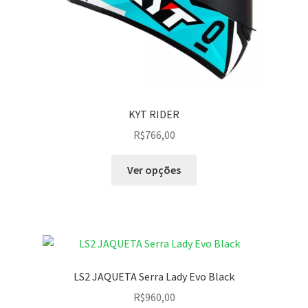
KYT RIDER
R$
766,00
Ver opções
LS2 JAQUETA Serra Lady Evo Black
R$
960,00