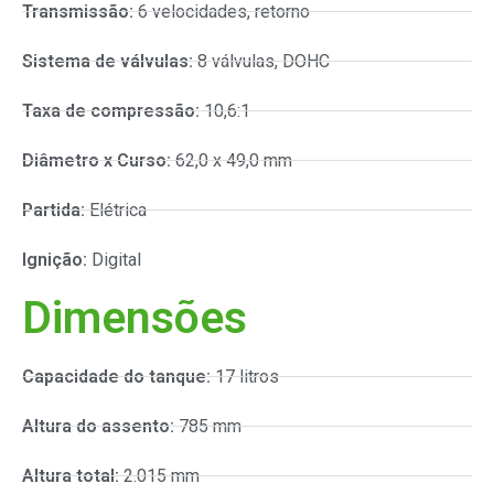
Transmissão:
6 velocidades, retorno
Sistema de válvulas:
8 válvulas, DOHC
Taxa de compressão:
10,6:1
Diâmetro x Curso:
62,0 x 49,0 mm
Partida:
Elétrica
Ignição:
Digital
Dimensões
Capacidade do tanque:
17 litros
Altura do assento:
785 mm
Altura total:
2.015 mm