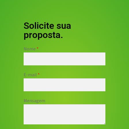
Solicite sua
proposta.
Nome
E-mail
Mensagem