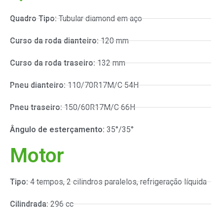
Quadro Tipo:
Tubular diamond em aço
Curso da roda dianteiro:
120 mm
Curso da roda traseiro:
132 mm
Pneu dianteiro:
110/70R17M/C 54H
Pneu traseiro:
150/60R17M/C 66H
Ângulo de esterçamento:
35°/35°
Motor
Tipo:
4 tempos, 2 cilindros paralelos, refrigeração líquida
Cilindrada:
296 cc