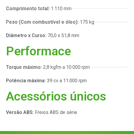
Comprimento total:
1.110 mm
Peso (Com combustível e óleo):
175 kg
Diâmetro x Curso:
70,0 x 51,8 mm
Performace
Torque máximo:
2,8 kgfm a 10.000 rpm
Potência máxima:
39 cv a 11.000 rpm
Acessórios únicos
Versão ABS:
Freios ABS de série