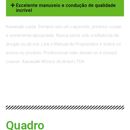
Excelente manuseio e condução de qualidade
incrível
Kawasaki cuida: Sempre use um capacete, protetor ocular
e vestimenta apropriada. Nunca pilote sob a influência de
drogas ou álcool. Leia o Manual do Proprietário e todos os
avisos no produto. Professional rider shown on a closed
course. Kawasaki Motors do Brasil LTDA.
Quadro