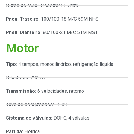
Curso da roda: Traseiro:
285 mm
Pneu: Traseiro:
100/100-18 M/C 59M NHS
Pneu: Dianteiro:
80/100-21 M/C 51M MST
Motor
Tipo:
4 tempos, monocilíndrico, refrigeração liquida
Cilindrada:
292 cc
Transmissão:
6 velocidades, retorno
Taxa de compressão:
12,0:1
Sistema de válvulas:
DOHC, 4 válvulas
Partida:
Elétrica