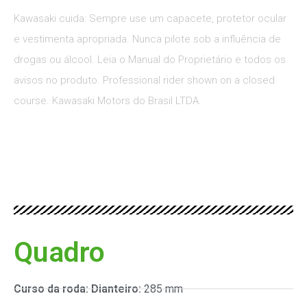
Kawasaki cuida: Sempre use um capacete, protetor ocular
e vestimenta apropriada. Nunca pilote sob a influência de
drogas ou álcool. Leia o Manual do Proprietário e todos os
avisos no produto. Professional rider shown on a closed
course. Kawasaki Motors do Brasil LTDA.
Quadro
Curso da roda: Dianteiro:
285 mm