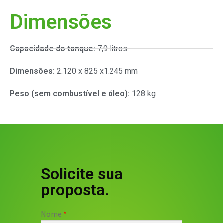
Dimensões
Capacidade do tanque:
7,9 litros
Dimensões:
2.120 x 825 x1.245 mm
Peso (sem combustível e óleo):
128 kg
Solicite sua
proposta.
Nome