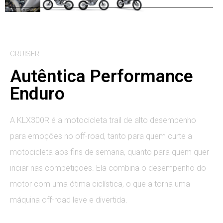
CRUISER
Autêntica Performance
Enduro
A KLX300R é a motocicleta trail de alto desempenho
para emoções no off-road, tanto para quem curte a
motocicleta aos fins de semana, quanto para quem quer
inciar nas competições. Ela combina o desempenho do
motor com uma ótima ciclística, o que a torna uma
máquina off-road leve e divertida.